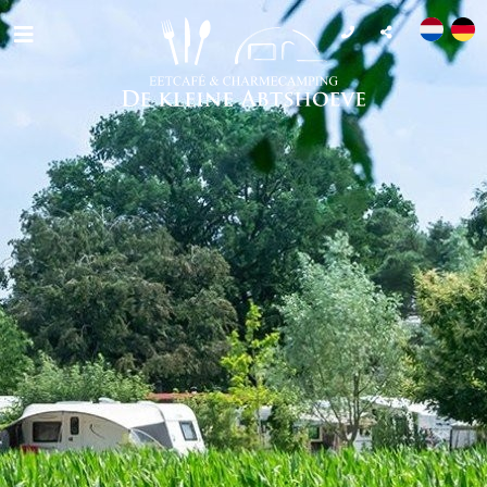
Camping
Eten & drinken
Beleven
Kom je bij ons werken?
Info